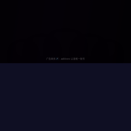
蓝海剧院
蓝海剧院致力于为用户提供最新最全的欧美亚洲精品高清视频，每
日更新免费高清大片，打造最佳的在线观影体验。
contact@bluecinema.com